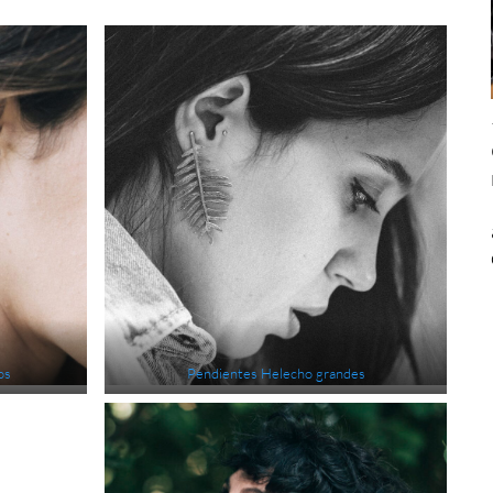
os
Pendientes
Helecho
grandes